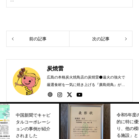
前の記事
次の記事
炭焼雷
広島の本格炭火焼鳥店の炭焼雷⚫️遠火の強火で
厳選食材を一気に焼き上げる『廣島焼鳥』が自
慢です！
令和5年度の「衛生
新聞でキャピ
的に特に優秀であ
コーポレーシ
り、他の模範とな
の事例が紹介
る施設」として表
ました