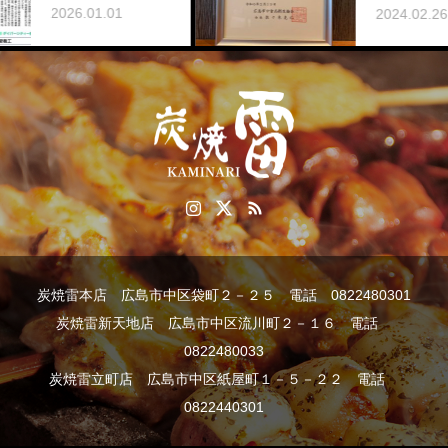
彰されました
6.01.01
2024.02.26
炭焼雷本店 広島市中区袋町２－２５ 電話 0822480301
炭焼雷新天地店 広島市中区流川町２－１６ 電話
0822480033
炭焼雷立町店 広島市中区紙屋町１－５－２２ 電話
0822440301