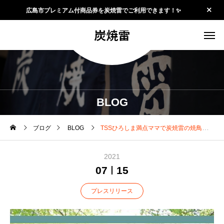
広島市プレミアム付商品券を炭焼雷でご利用できます！✨
炭焼雷
BLOG
ブログ
BLOG
TSSひろしま満点ママで炭焼雷の焼鳥弁当が紹介されました
2021
07
15
プレスリリース