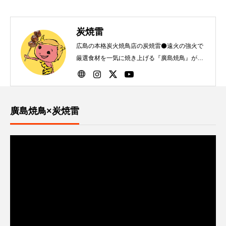
炭焼雷
広島の本格炭火焼鳥店の炭焼雷⚫️遠火の強火で
厳選食材を一気に焼き上げる『廣島焼鳥』が自
慢です！
廣島焼鳥×炭焼雷
動
画
プ
レ
ー
ヤ
ー