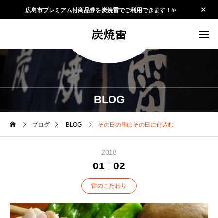
広島市プレミアム付商品券を炭焼雷でご利用できます！✨
炭焼雷
BLOG
ブログ
BLOG
その日の串はその日に仕込む
2018
01
02
雷のこだわり