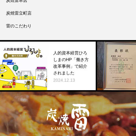
炭焼雷本店
炭焼雷立町店
雷のこだわり
令和
人的資本経営ひろ
的に
しまのHP「働き方
り、
改革事例」で紹介
る施
されました
彰さ
2024.12.13
2024