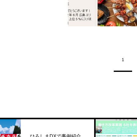
1
中国新
ろしまDXで事例紹介