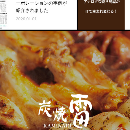
ーションの事例が
で⽣まれ変わ
れました
2025.08.01
01