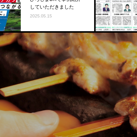
ーポレ
ていただきました
紹介さ
25.05.15
2026.01.