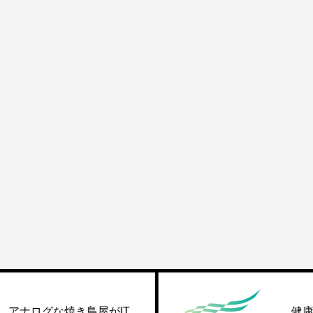
⿃屋がIT
健康経営優良法人20