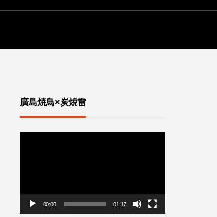
廣島焼鳥×炭焼雷
動
画
プ
レ
ー
ヤ
ー
00:00
01:17