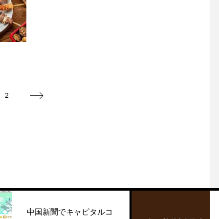
2
聞でキャピタルコ
アナログな焼き