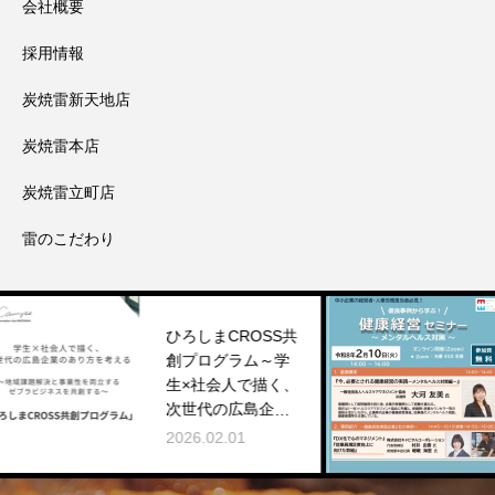
会社概要
採用情報
炭焼雷新天地店
炭焼雷本店
炭焼雷立町店
雷のこだわり
ひろしまCROSS共
優良事
創プログラム～学
健康経
生×社会人で描く、
に登壇
次世代の広島企業
2026.0
のあり方～
2026.02.01