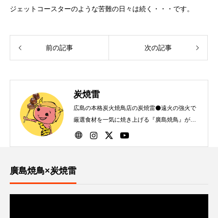
ジェットコースターのような苦難の日々は続く・・・です。
前の記事
次の記事
炭焼雷
広島の本格炭火焼鳥店の炭焼雷⚫️遠火の強火で
厳選食材を一気に焼き上げる『廣島焼鳥』が自
慢です！
廣島焼鳥×炭焼雷
動
画
プ
レ