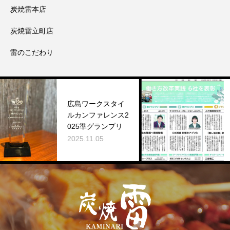
炭焼雷本店
炭焼雷立町店
雷のこだわり
中国新聞で
広島ワークスタイ
タルコーポ
ルカンファレンス2
ョンの事例
025準グランプリ
されました
2025.11.05
2026.01.01