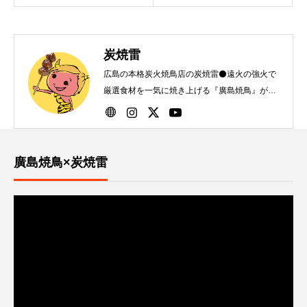
炭焼雷
広島の本格炭火焼鳥店の炭焼雷⚫️遠火の強火で
厳選食材を一気に焼き上げる『廣島焼鳥』が自
慢です！
廣島焼鳥×炭焼雷
動
画
プ
レ
ー
ヤ
ー