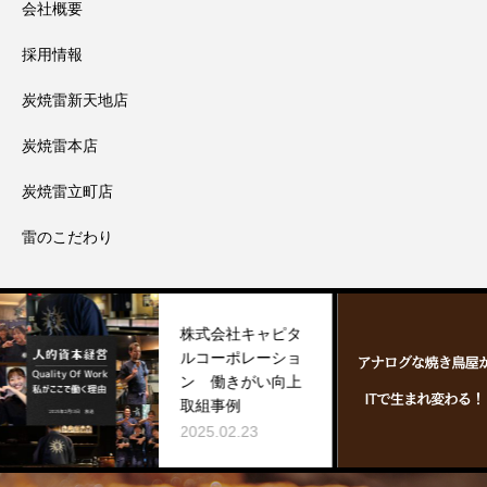
会社概要
採用情報
炭焼雷新天地店
炭焼雷本店
炭焼雷立町店
雷のこだわり
株式会社キャピタ
ア
ルコーポレーショ
屋が
ン 働きがい向上
わ
取組事例
202
2025.02.23