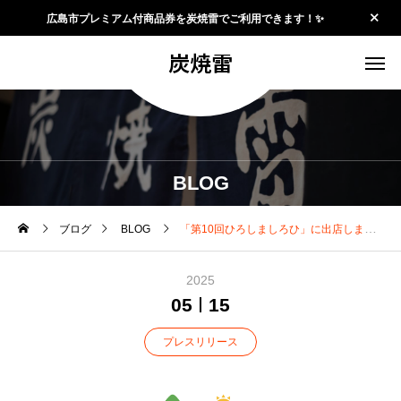
広島市プレミアム付商品券を炭焼雷でご利用できます！✨
炭焼雷
BLOG
ブログ
BLOG
「第10回ひろしましろひ」に出店します
2025
05
15
プレスリリース