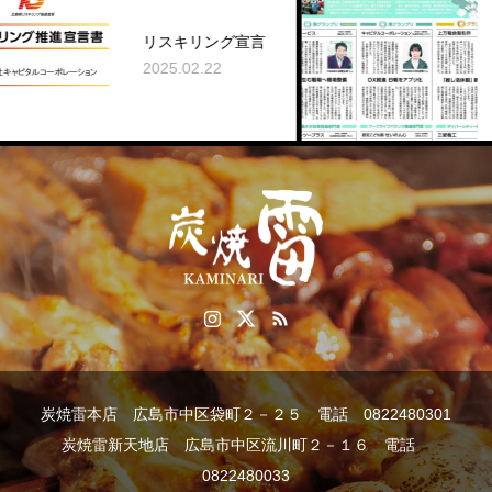
中国新聞で
タルコーポ
リスキリング宣言
ョンの事例
2025.02.22
されました
2026.01.01
炭焼雷本店 広島市中区袋町２－２５ 電話 0822480301
炭焼雷新天地店 広島市中区流川町２－１６ 電話
0822480033