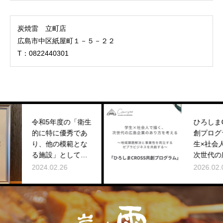
炭焼雷 立町店
広島市中区紙屋町１－５－２２
T：0822440301
「衛生
ひろしまCROSS共
秀であ
創プログラム～学
範とな
生×社会人で描く、
して表
次世代の広島企業
た
のあり方～
2026.02.01