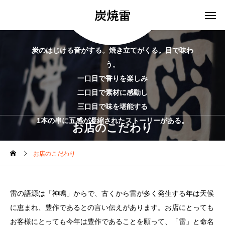
炭焼雷
炭のはじける音がする。焼き立てがくる。目で味わ
う。
一口目で香りを楽しみ
二口目で素材に感動し
三口目で味を堪能する
1本の串に五感が凝縮されたストーリーがある。
お店のこだわり
お店のこだわり
雷の語源は「神鳴」からで、古くから雷が多く発生する年は天候
に恵まれ、豊作であるとの言い伝えがあります。お店にとっても
お客様にとっても今年は豊作であることを願って、「雷」と命名