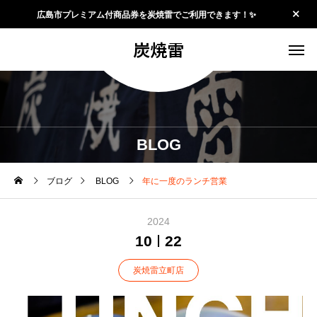
広島市プレミアム付商品券を炭焼雷でご利用できます！✨
炭焼雷
BLOG
ブログ
BLOG
年に一度のランチ営業
2024
10
22
炭焼雷立町店