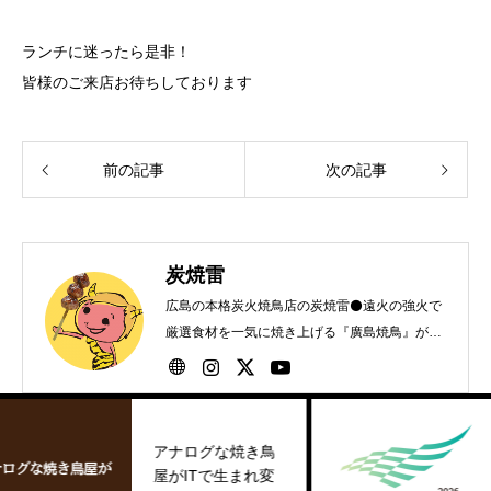
ランチに迷ったら是非！
皆様のご来店お待ちしております
前の記事
次の記事
炭焼雷
広島の本格炭火焼鳥店の炭焼雷⚫️遠火の強火で
厳選食材を一気に焼き上げる『廣島焼鳥』が自
慢です！
アナログな焼き⿃
健康経営
屋がITで⽣まれ変
026ブラ