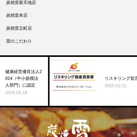
炭焼雷新天地店
炭焼雷本店
炭焼雷立町店
雷のこだわり
優良法人2
中小規模法
リスキリング宣言
に認定
2025.02.22
18