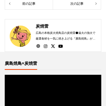
前の記事
次の記事
炭焼雷
広島の本格炭火焼鳥店の炭焼雷⚫️遠火の強火で
厳選食材を一気に焼き上げる『廣島焼鳥』が自
慢です！
廣島焼鳥×炭焼雷
動
画
プ
レ
ー
ヤ
ー