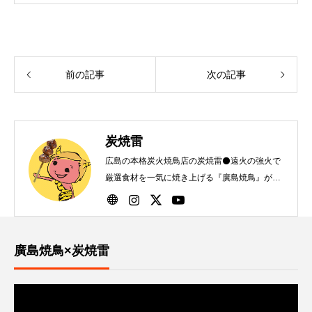
前の記事
次の記事
炭焼雷
広島の本格炭火焼鳥店の炭焼雷⚫️遠火の強火で
厳選食材を一気に焼き上げる『廣島焼鳥』が自
慢です！
廣島焼鳥×炭焼雷
動
画
プ