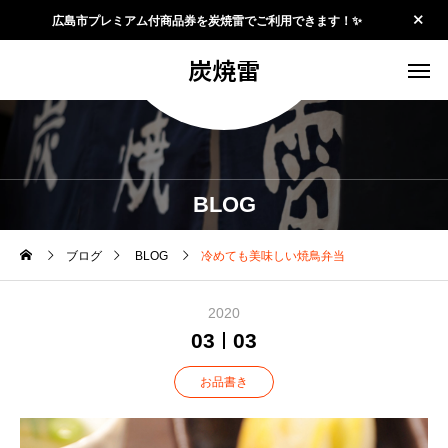
広島市プレミアム付商品券を炭焼雷でご利用できます！✨
炭焼雷
BLOG
ブログ
BLOG
冷めても美味しい焼鳥弁当
2020
03
03
お品書き