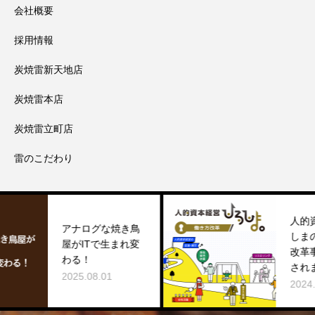
会社概要
採用情報
炭焼雷新天地店
炭焼雷本店
炭焼雷立町店
雷のこだわり
人的資本経営ひろ
アナログな焼き⿃
しまのHP「働き
屋がITで⽣まれ変
改革事例」で紹介
わる！
されました
2025.08.01
2024.12.13