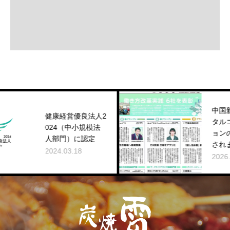
中国新聞でキャピ
健康経営優良法人2
タルコーポレーシ
024（中小規模法
ョンの事例が紹介
人部門）に認定
されました
024.03.18
2026.01.01