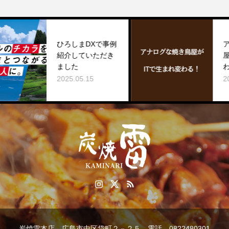
ひろしまDXで事例
アナログな
紹介していただき
屋がITで⽣
ました
わる！
2025.05.15
2025.08.01
炭焼雷本店 広島市中区袋町２－２５ 電話 0822480301