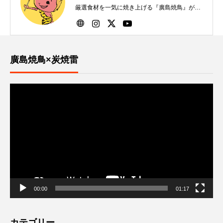
厳選食材を一気に焼き上げる『廣島焼鳥』が自
慢です！
廣島焼鳥×炭焼雷
動
画
プ
レ
ー
ヤ
ー
00:00
01:17
カテゴリー