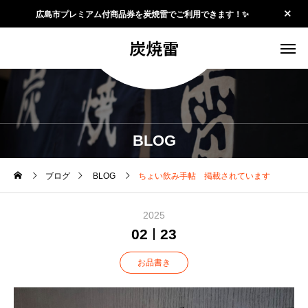
広島市プレミアム付商品券を炭焼雷でご利用できます！✨
炭焼雷
BLOG
ブログ
BLOG
ちょい飲み手帖 掲載されています
2025
02
23
お品書き