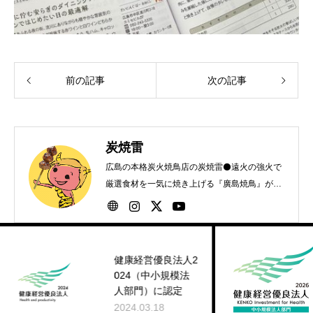
前の記事
次の記事
炭焼雷
広島の本格炭火焼鳥店の炭焼雷⚫️遠火の強火で
厳選食材を一気に焼き上げる『廣島焼鳥』が自
慢です！
健康経営優良法人2
健康
024（中小規模法
026
人部門）に認定
2026.
2024.03.18