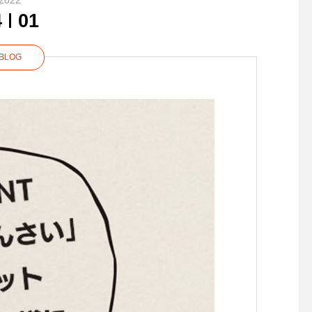
2022
4
01
BLOG