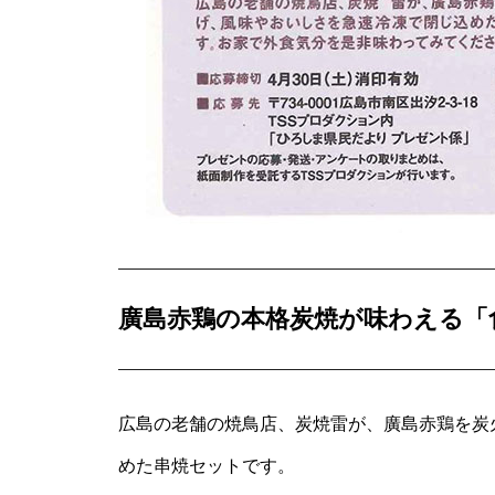
廣島赤鶏の本格炭焼が味わえる「
広島の老舗の焼鳥店、炭焼雷が、廣島赤鶏を炭
めた串焼セットです。