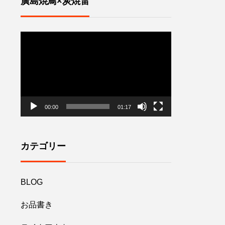
廣島焼鳥×炭焼雷
動
画
プ
レ
ー
ヤ
ー
00:00
01:17
カテゴリー
BLOG
お品書き