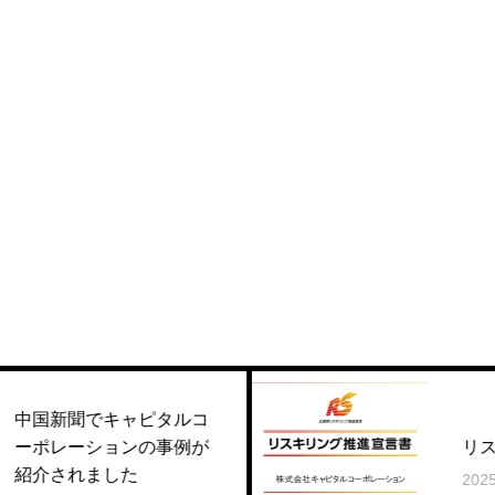
炭焼雷新天地店
せせり
キャピタルコ
ョンの事例が
リスキリング宣言
した
2025.02.22