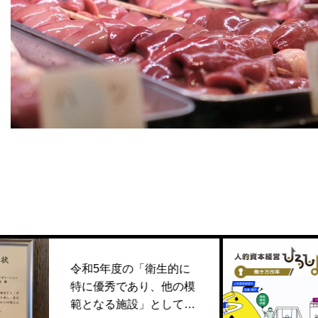
雪見つくね
廣島焼鳥たべてみんさい
雷オリジナルレモンビール
牛すじの煮込み
雪見つくね
炭焼雷新天地店
炭焼雷本店
炭焼雷立町店
ネタケース
令和5年度の「衛生的に
人的資
特に優秀であり、他の模
HP「
範となる施設」として表
で紹介