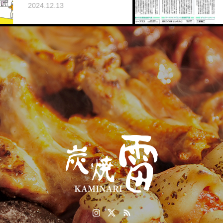
2.13
2026.01.01
たべてみんさい
ーズ
レタス巻