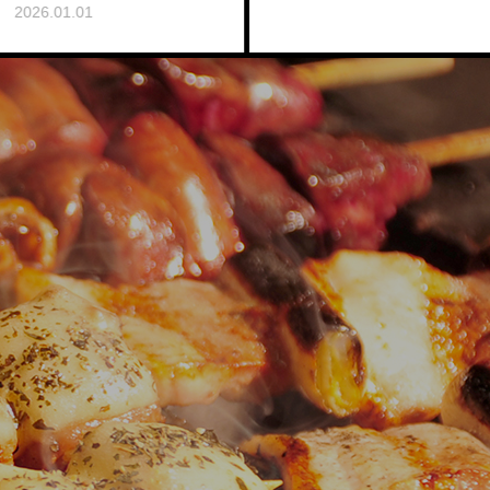
焼鳥盛合せ
名物血肝