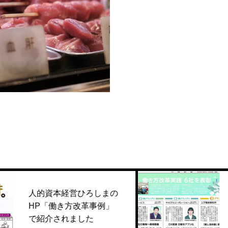
炭焼雷立町店
焼鳥盛合せ
本経営ひろしまの
中国新聞で
働き方改革事例」
ーポレーシ
されました
紹介されま