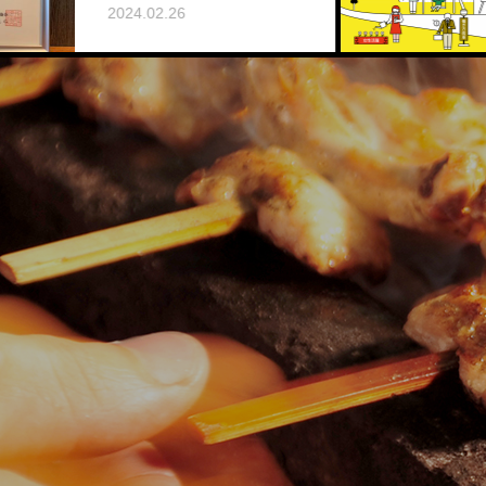
彰されました
2024.1
2024.02.26
炭焼雷本店
レタス巻
廣島焼鳥
トマトチ
牛すじの煮込み
せせり