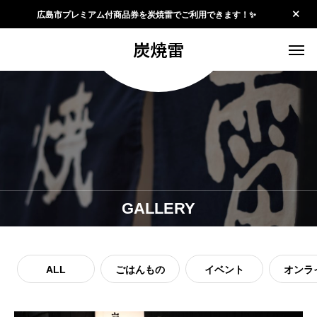
広島市プレミアム付商品券を炭焼雷でご利用できます！✨
炭焼雷
GALLERY
ALL
ごはんもの
イベント
オンラ