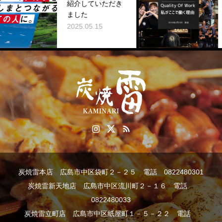
紹介していただき
ン 働きが
ました
取組事例
2025.05.15
2025.02.23
炭焼雷本店 広島市中区袋町２－２５ 電話 0822480301
炭焼雷新天地店 広島市中区流川町２－１６ 電話
0822480033
炭焼雷立町店 広島市中区紙屋町１－５－２２ 電話