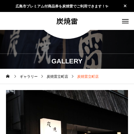
広島市プレミアム付商品券を炭焼雷でご利用できます！✨
炭焼雷
GALLERY
ギャラリー
炭焼雷立町店
炭焼雷立町店