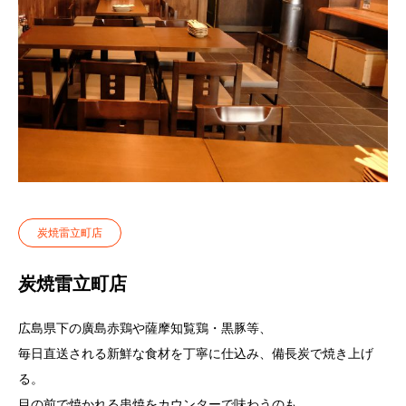
炭焼雷立町店
炭焼雷立町店
広島県下の廣島赤鶏や薩摩知覧鶏・黒豚等、
毎日直送される新鮮な食材を丁寧に仕込み、備長炭で焼き上げ
る。
目の前で焼かれる串焼をカウンターで味わうのも