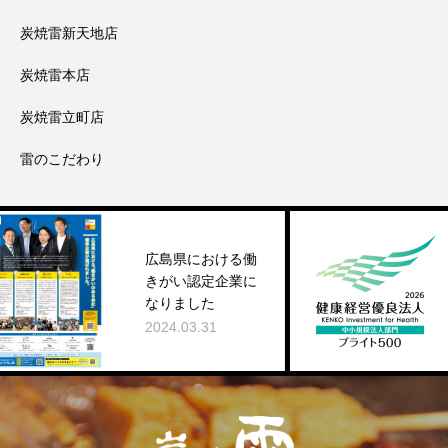
炭焼雷新天地店
炭焼雷本店
炭焼雷立町店
雷のこだわり
広島県における働
健康経営
きがい認定企業に
026ブラ
なりました
2026.03
2024.03.31