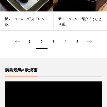
新メニューのご紹介「レタス
新メニューのご紹介「うなと
巻」
り重」
1
2
3
4
5
廣島焼鳥×炭焼雷
動
画
プ
レ
ー
ヤ
ー