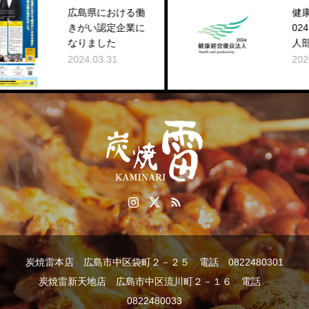
広島県における働
健康経営優良法人2
きがい認定企業に
024（中小規模法
なりました
人部門）に認定
2024.03.31
2024.03.18
炭焼雷本店 広島市中区袋町２－２５ 電話 0822480301
炭焼雷新天地店 広島市中区流川町２－１６ 電話
0822480033