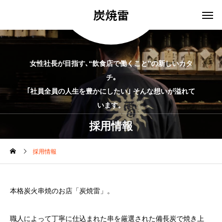
炭焼雷
女性社長が目指す､“飲食店で働くこと”の新しいカタ
チ｡
｢社員全員の人生を豊かにしたい｣ そんな想いが溢れて
います。
採用情報
採用情報
本格炭火串焼のお店「炭焼雷」。
職人によって丁寧に仕込まれた串を厳選された備長炭で焼き上